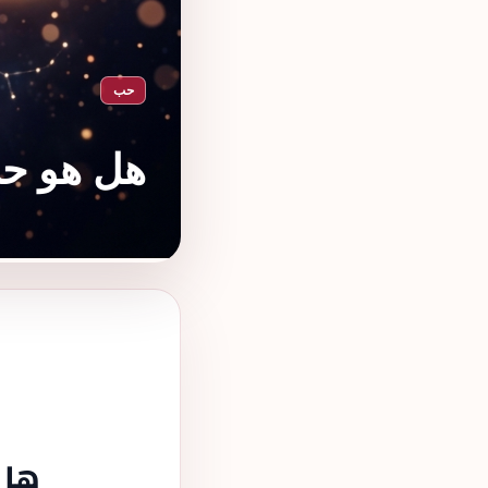
حب
هل هو ح
هل 