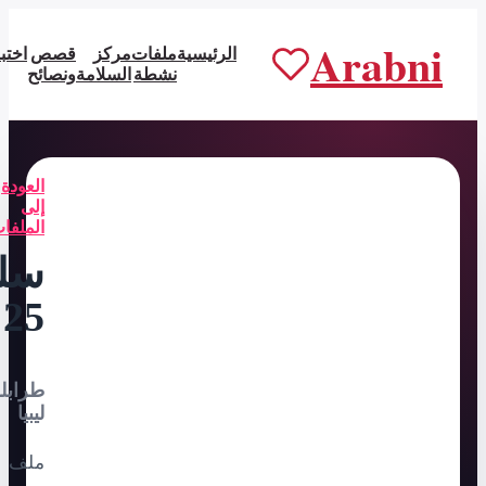
الرئيسية
ملفات
مركز
قصص
اختبارات
عن
ابدأ من
نشطة
السلامة
ونصائح
عربني
التطبيق
العودة
إلى
الملفات
سلمى،
25
طرابلس،
ليبيا
ملف