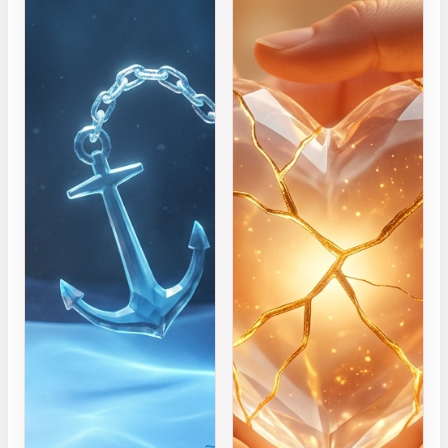
شريكه.
الاعتذار
العاطفي؟
الخاصة
اكتشف كيف
بك؟
تتعامل مع
القرب
لماذا لا
والمسافة في
تنجح
علاقاتك. هل
محاولات
أنت آمن،
الصلح
قلق، أم
أحياناً؟
ترغب في
ربما لأنك
الهروب؟ هذا
تقدم
الاختبار المبني
اعتذاراً
على علم
بلغة لا
النفس
يفهمها
سيكشف لك
شريكك.
أسرار
اكتشف
ارتباطك.
لغتك