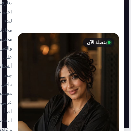
تعارف
اجتماعي
لبدء
محادثة
محترمة
والتعرف
على
أشخاص
جدد
داخل
مجتمع
عربي.
اقرأ
التفاصيل
وشاهد