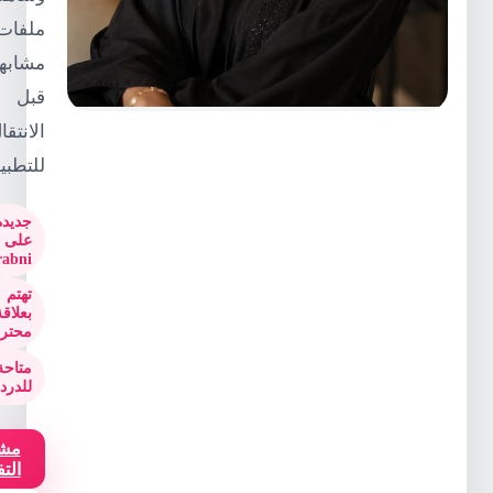
ملفات
مشابهة
قبل
الانتقال
للتطبيق.
جديدة
على
Arabni
تهتم
بعلاقة
محترمة
متاحة
للدردشة
مشاهدة
التفاصيل