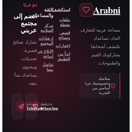
ابقَ قريبًا
ستكشف
الثقة
انضم إلى
والمساعدة
لفات
مجتمع
شطة
مركز
عربني
السلامة
صص
نصائح
إرشادات
نشارك نصائح
المجتمع
ختبارات
قصيرة،
الإبلاغ عن
بدأ من
إساءة
تحديثات،
لتطبيق
تواصل
ومحتوى
معنا
يساعدك تبدأ
بثقة.
تابع القناة
انضم إلينا
Telegram
WhatsApp