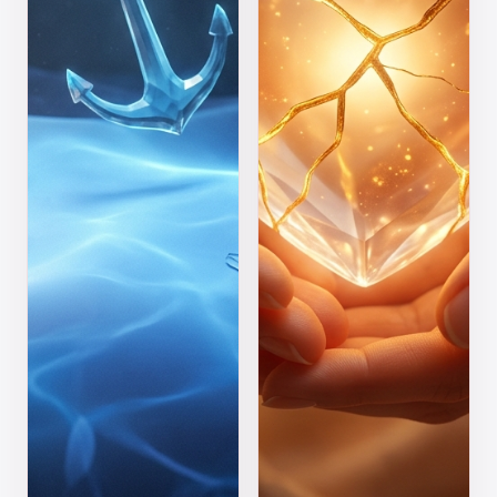
قلق، أم
أحياناً؟
ترغب في
ربما لأنك
الهروب؟ هذا
تقدم
الاختبار المبني
اعتذاراً
على علم
بلغة لا
النفس
يفهمها
سيكشف لك
شريكك.
أسرار
اكتشف
ارتباطك.
لغتك
المفضلة
في
الاعتذار
وكيف
تنهي
الخلافات
بذكاء.
ابدأ
ابدأ الاختبار
الاختبار