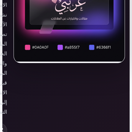
الاسم
نشط
الآن.
تصفح
الملفات
الحديثة
والنصائح
الموثوقة
قبل
الانتقال
إلى
التطبيق.
من