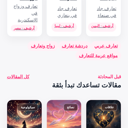
تعارف وزواج
 جاد
في
غازي
الإسكندرية
 · ليبيا
أرشيف · مصر
رف
زواج وتعارف
كل المقالات
 بثقة
سيكولوجية