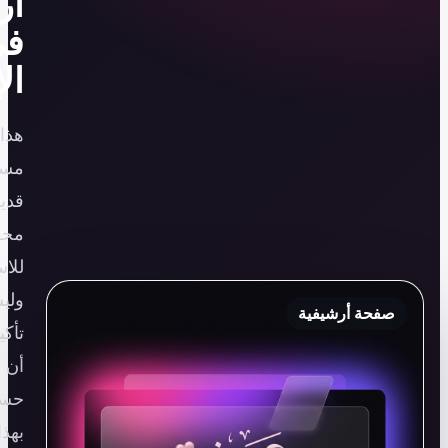
أرشيفية
في
الإسكندرية
هذا
مسار
قديم
محفوظ
للاستمرارية،
وليس
تأكيدًا
أن
حسابًا
بهذا