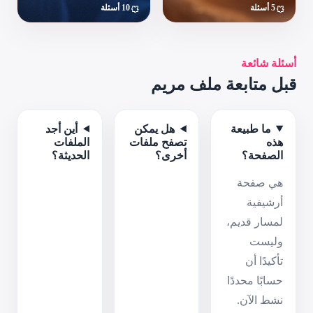
10 أسئلة
م
 يمكن
أين أجد
 ملفات
الملفات
؟
الحديثة؟