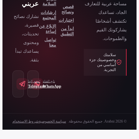
عربني
السلامة
صص
نصائح
إرشادات
نشارك نصائح
المجتمع
ختبارات
قصيرة،
الإبلاغ عن
بدأ من
إساءة
تحديثات،
لتطبيق
تواصل
ومحتوى
معنا
يساعدك تبدأ
بثقة.
تابع القناة
انضم إلينا
Telegram
WhatsApp
سياسة الخصوصية
شروط الاستخدام