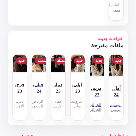
متصلة
متصلة
جديد
دنيا،
حنان،
فرح،
23
24
25
عمان،
الرياض،
دبي،
الأردن
السعودية
الإمارات
بحث عن