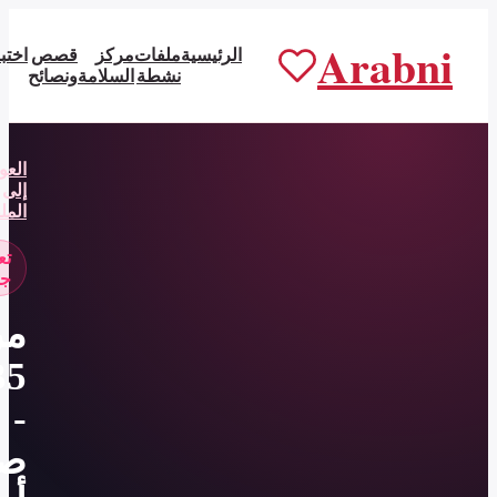
الرئيسية
ملفات
مركز
قصص
اختبارات
عن
ابدأ من
نشطة
السلامة
ونصائح
عربني
التطبيق
العودة
إلى
الملفات
تعارف
جاد
مريم،
35
-
صفحة