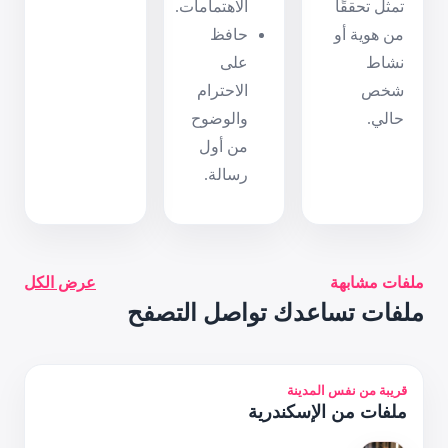
اهتمامات.
فظ
ى
احترام
لوضوح
 أول
الة.
عرض الكل
صل التصفح