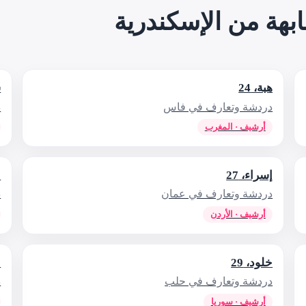
هة من الإسكندرية
هبة، 24
ش
دردشة وتعارف في فاس
د
أرشيف · المغرب
إسراء، 27
ج
دردشة وتعارف في عمان
د
أرشيف · الأردن
خلود، 29
ن
دردشة وتعارف في حلب
د
أرشيف · سوريا