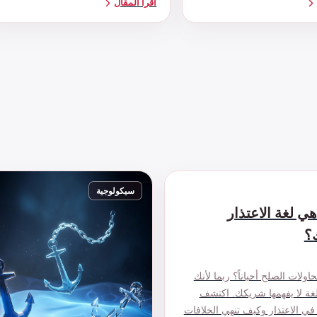
اقرأ المقال
سيكولوجية
هي لغة الاعتذار
؟
حاولات الصلح أحياناً؟ ربما لأنك
بلغة لا يفهمها شريكك. اكتشف
في الاعتذار وكيف تنهي الخلافات