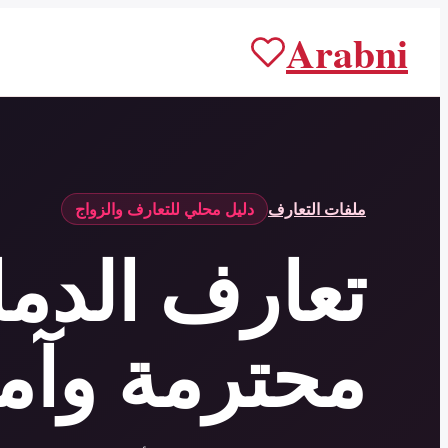
Arabni
ملفات التعارف
دليل محلي للتعارف والزواج
تعارف الدما
محترمة وآم