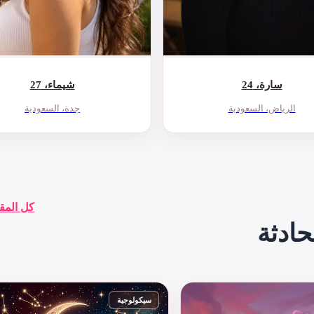
سارة، 24
شيماء، 27
الرياض، السعودية
جدة، السعودية
كل المق
حادثة
سيكولوجية