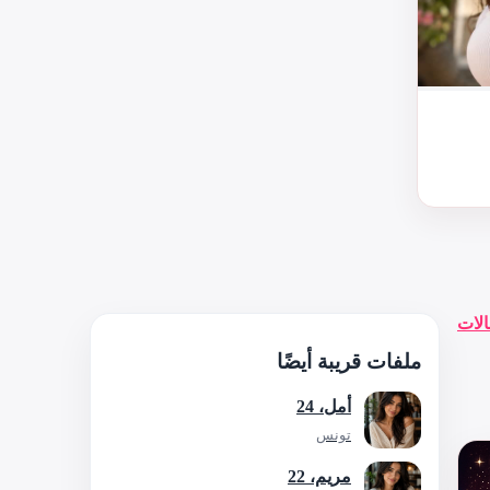
الات
ملفات قريبة أيضًا
أمل، 24
تونس
مريم، 22