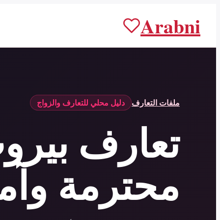
Arabni
ملفات التعارف
دليل محلي للتعارف والزواج
تعارف بيرو
محترمة وآم