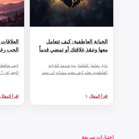
الخيانة العاطفية: كيف تتعامل
معها وتنقذ علاقتك أو تمضي قدماً
الحب رغم
دليل شامل للتعامل مع صدمة الخيانة
كيف تحافظ ع
العاطفية. تعلم كيف تفهم مشاعرك، تتخذ
الجغرافي؟ 
القرار الصحيح، وتعيد بناء حياتك سواء
بُعد مع نصائ
اخترت البقاء أو الرحيل.
والمخطوبين
اقرأ المقال
اقرأ المقال
اختبارات سريعة