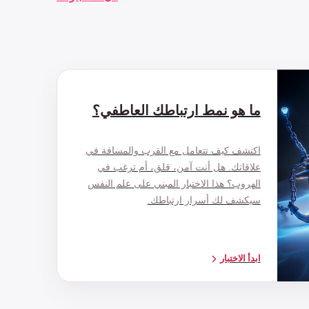
ما هو نمط ارتباطك العاطفي؟
اكتشف كيف تتعامل مع القرب والمسافة في
علاقاتك. هل أنت آمن، قلق، أم ترغب في
الهروب؟ هذا الاختبار المبني على علم النفس
سيكشف لك أسرار ارتباطك.
ابدأ الاختبار