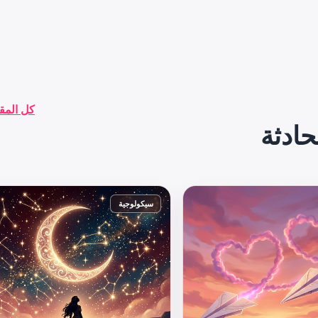
كل المق
حادثة
سيكولوجية