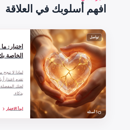
افهم أسلوبك في العلاقة
تواصل
اختبار: ما 
الخاصة بك
لماذا لا تنجح م
تقدم اعتذاراً 
لغتك المفضلة 
بذكاء.
ابدأ الاختبار
5 أسئلة