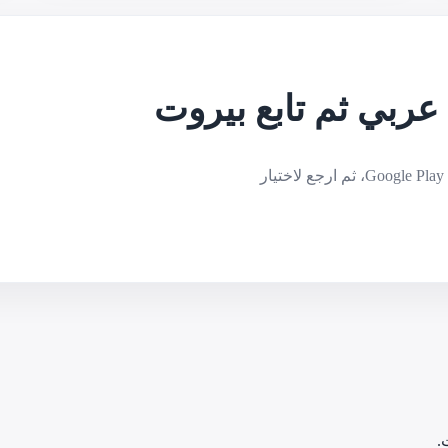
ربي ثم تابع بيروت
اقرأ دليل المقارنة أولًا، شاهد كيف تستفيد من Arabni قبل Google Play، ثم ارجع لاختيار