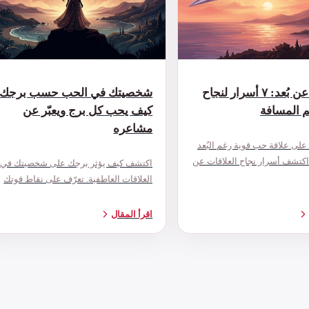
العلاقات عن بُعد: ٧ أسرار لنجاح
شخصيتك في الحب حسب برجك:
 المسافة
كيف يحب كل برج ويعبّر عن
مشاعره
لى علاقة حب قوية رغم البُعد
اكتشف أسرار نجاح العلاقات عن
اكتشف كيف يؤثر برجك على شخصيتك في
ح عملية مجربة للأزواج
العلاقات العاطفية. تعرّف على نقاط قوتك
.
وضعفك في الحب، وما يحتاجه كل برج
ليشعر بالأمان والسعادة مع شريكه.
اقرأ المقال