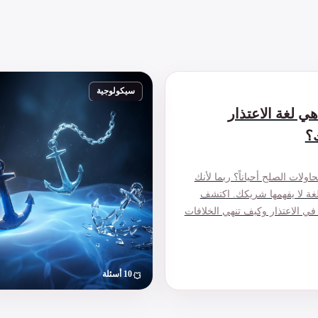
سيكولوجية
هي لغة الاعتذار
؟
حاولات الصلح أحياناً؟ ربما لأنك
بلغة لا يفهمها شريكك. اكتشف
في الاعتذار وكيف تنهي الخلافات
10 أسئلة