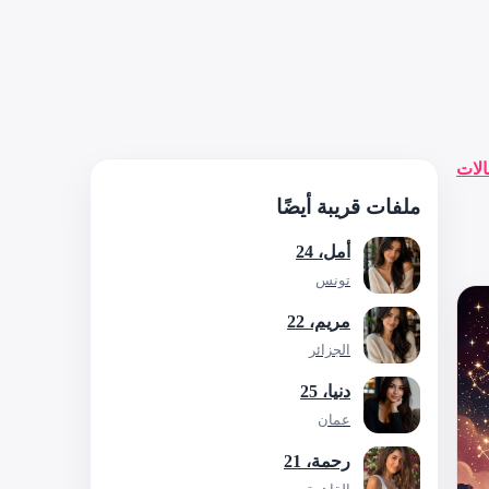
الات
ملفات قريبة أيضًا
أمل، 24
تونس
مريم، 22
الجزائر
دنيا، 25
عمان
رحمة، 21