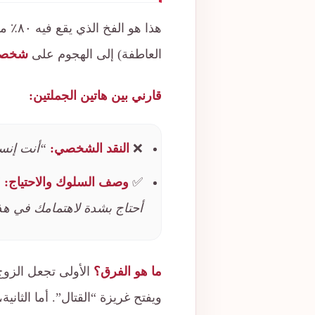
هذا ه
العاطفة) إلى الهجوم على
شخصه 
قارني بين هاتين الجملتين:
❌
النقد الشخصي:
“أنت إنسا
✅
وصف السلوك والاحتياج:
“
أحتاج بشدة لاهتمامك في هذ
ما هو الفرق؟
الأولى تجعل الزوج
ويفتح غريزة “القتال”. أما الثان