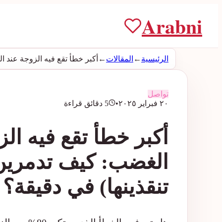
Arabni
الرئيسية
←
المقالات
←
أكبر خطأ تقع فيه الزوجة عند ا
تواصل
٢٠ فبراير ٢٠٢٥
•
5 دقائق قراءة
أكبر خطأ تقع فيه ال
الغضب: كيف تدمرين 
تنقذينها) في دقيقة؟