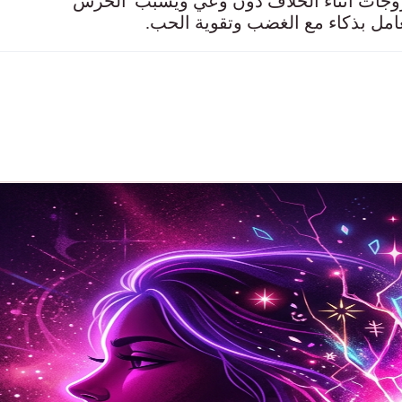
طأ الذي يرتكبه 80% من الزوجات أثناء الخلاف دون وعي ويسبب 'الخرس
امل بذكاء مع الغضب وتقوية الحب.