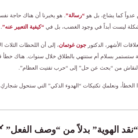
عدواً كما يشاع، بل هو
“رسالة”
. هو يخبرنا أن هناك حاجة نفسية
شكلة ليست أبداً في وجود الغضب، بل في
“كيفية التعبير عنه”
.
لاقات الأشهر، الدكتور
جون غوتمان
، إلى أن اللحظات الثلاث ا
قة ستستمر بسلام أم ستنتهي بالطلاق خلال سنوات. هناك خطأ قات
 النقاش من “بحث عن حل” إلى “حرب تفتيت العظام”.
الخطأ، ونعلمكِ تكتيكات “الهدوء الذكي” التي ستحول شجاركِ 