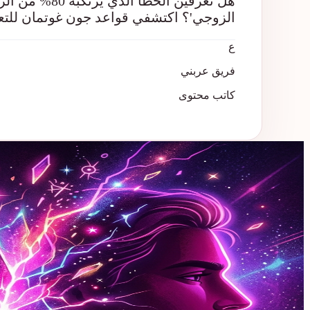
هل تعرفين الخ
الزوجي'؟ اكتشفي قواعد جون غوتمان للتع
ع
فريق عربني
كاتب محتوى