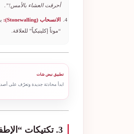
أحرقت العشاء بالأمس!”
.
الانسحاب (Stonewalling):
بن
“موتاً إكلينيكياً” للعلاقة.
تطبيق نبض شات
ابدأ محادثة جديدة وتعرّف على أصدق
3. تكتيكات “الإطفاء الذكي” للغضب 🧯