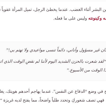
و الفخ الذي يقع فيه ٨٠٪ من البشر أثناء الغضب. عندما يخطئ الرجل، تميل المرأة عف
وكينونته
وليس على ما فعله.
ن غير مسؤول وأناني، دائماً تنسى مواعيدي ولا تهتم بي!”
لقد شعرت بالحزن الشديد اليوم لأننا لم نقضِ الوقت الذي اتفق
ا الوقت من الأسبوع.”
 في وضع “الدفاع عن النفس”. عندما يهاجم أحدهم هويتك، يغ
ية، فهي تصف شعوركِ وتحدد طلباً واضحاً، مما يفتح لديه غريزة “