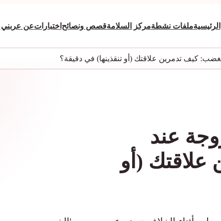
الرئيسية
ملفات نشطة
مركز السلامة
قصص ونصائح
اختبارات
عن عربني
لغضب: كيف تدمرين علاقتك (أو تنقذينها) في دقيقة؟
زوجة عند
علاقتك (أو