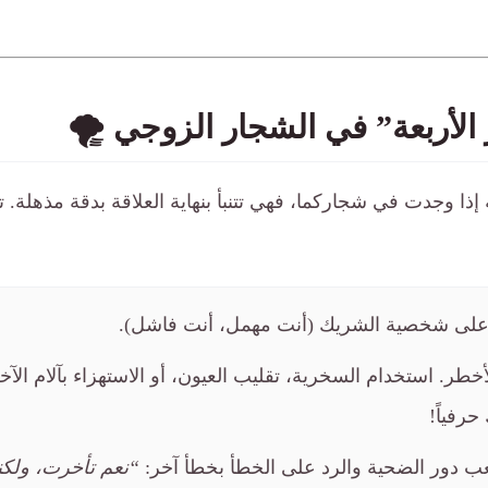
إذا وجدت في شجاركما، فهي تتنبأ بنهاية العلاقة بدقة مذهلة. ت
على شخصية الشريك (أنت مهمل، أنت فاشل).
خطر. استخدام السخرية، تقليب العيون، أو الاستهزاء بآلام الآخ
حرفياً!
ب دور الضحية والرد على الخطأ بخطأ آخر:
“نعم تأخرت، ولكنك