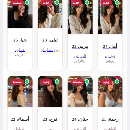
جديد
متصلة
ليلى، 23
دنيا، 25
بيروت، لبنان
عمان،
الأردن
جديد
متصلة
فرح، 23
أسماء، 22
دبي،
الرباط،