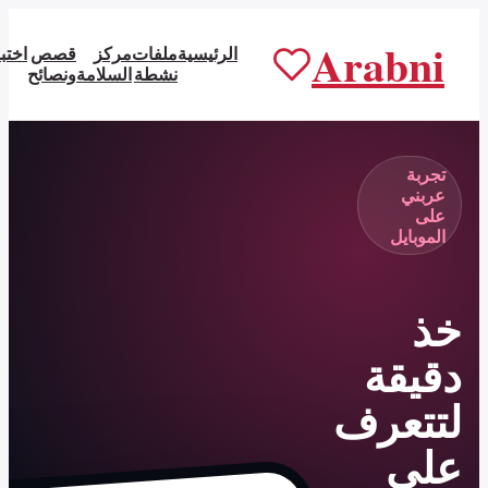
الرئيسية
ملفات
مركز
قصص
اختبارات
عن
ابدأ من
نشطة
السلامة
ونصائح
عربني
التطبيق