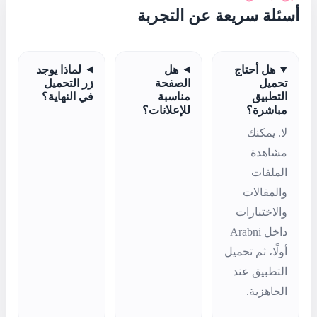
ربة
لماذا يوجد
ة
زر التحميل
ة
في النهاية؟
انات؟