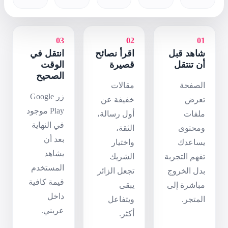
03
 نصائح
انتقل في
رة
الوقت
الصحيح
ات
زر Google
ة عن
Play موجود
سالة،
في النهاية
،
بعد أن
ار
يشاهد
يك
المستخدم
الزائر
قيمة كافية
داخل
اعل
عربني.