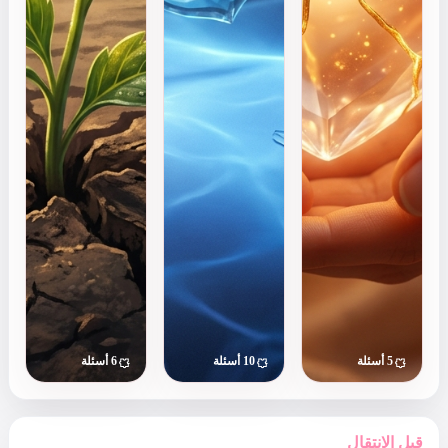
على علم
بلغة لا
إدارة الصراع
النفس
يفهمها
وكيف يؤثر
سيكشف لك
شريكك.
على علاقاتك.
أسرار
اكتشف
ارتباطك.
لغتك
المفضلة
في
الاعتذار
وكيف
تنهي
الخلافات
بذكاء.
ابدأ
ابدأ الاختبار
ابدأ الاختبار
الاختبار
6 أسئلة