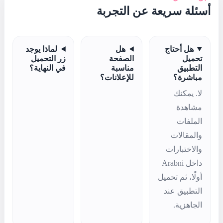
ربة
لماذا يوجد
ة
زر التحميل
ة
في النهاية؟
انات؟