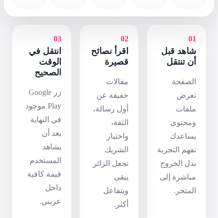
03
 نصائح
انتقل في
رة
الوقت
الصحيح
ات
زر Google
ة عن
Play موجود
سالة،
في النهاية
،
بعد أن
ار
يشاهد
يك
المستخدم
الزائر
قيمة كافية
داخل
اعل
عربني.