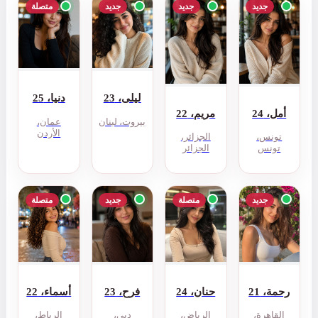
جديد
متصلة
ليلى، 23
دنيا، 25
بيروت، لبنان
عمان،
الأردن
جديد
متصلة
فرح، 23
أسماء، 22
دبي،
الرباط،