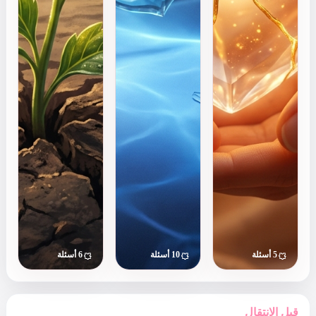
على علم
بلغة لا
إدارة الصراع
النفس
يفهمها
وكيف يؤثر
سيكشف لك
شريكك.
على علاقاتك.
أسرار
اكتشف
ارتباطك.
لغتك
المفضلة
في
الاعتذار
وكيف
تنهي
الخلافات
بذكاء.
ابدأ
ابدأ الاختبار
ابدأ الاختبار
الاختبار
6 أسئلة