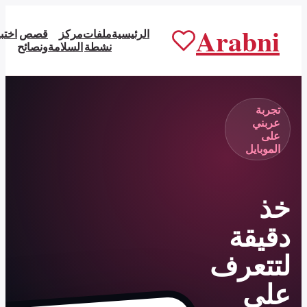
الرئيسية
ملفات
مركز
قصص
اختبارات
عن
ابدأ من
نشطة
السلامة
ونصائح
عربني
التطبيق